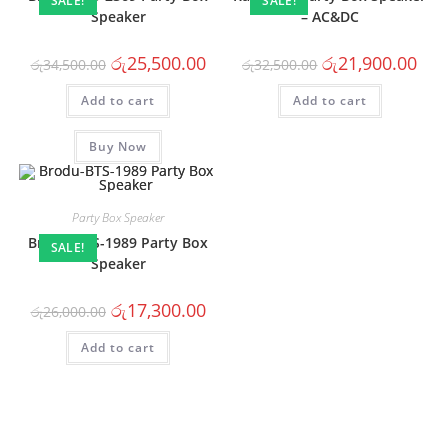
SALE!
SALE!
Speaker
– AC&DC
රු
25,500.00
රු
21,900.00
රු
34,500.00
රු
32,500.00
Add to cart
Add to cart
Buy Now
Party Box Speaker
Brodu-BTS-1989 Party Box
SALE!
Speaker
රු
17,300.00
රු
26,000.00
Add to cart