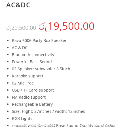
AC&DC
රු
19,500.00
රු
29,500.00
Ravo-6006 Party Box Speaker
AC & DC
Bluetooth connectivity
Powerful Bass Sound
02 Speaker: subwoofer 6.5inch
Karaoke support
02 Mic Free
USB / TF Card support
FM Radio support
Rechargeable Battery
Size: Hight: 27inches / width: 12inches
RGB Lights
ලංකාවේ අඩුම මිලට සුපිරි Base Sound Quality එකත් එක්ක