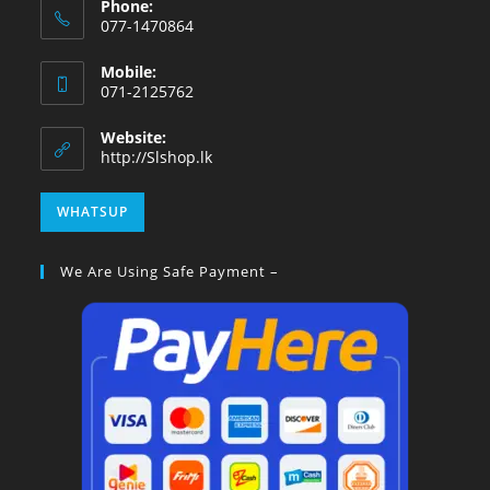
Phone:
077-1470864
Mobile:
071-2125762
Website:
http://Slshop.lk
WHATSUP
We Are Using Safe Payment –