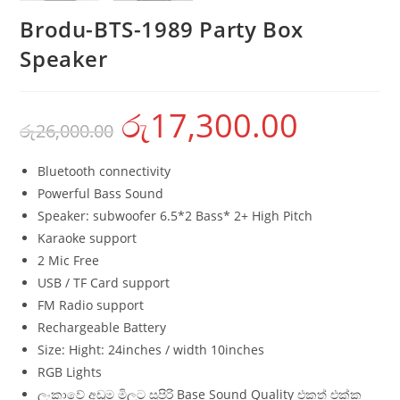
Brodu-BTS-1989 Party Box
Speaker
රු
17,300.00
රු
26,000.00
Bluetooth connectivity
Powerful Bass Sound
Speaker: subwoofer 6.5*2 Bass* 2+ High Pitch
Karaoke support
2 Mic Free
USB / TF Card support
FM Radio support
Rechargeable Battery
Size: Hight: 24inches / width 10inches
RGB Lights
ලංකාවේ අඩුම මිලට සුපිරි Base Sound Quality එකත් එක්ක