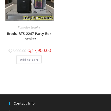
Party Box Speaker
Brodu-BTS-2247 Party Box
Speaker
රු
17,900.00
රු
26,000.00
Add to cart
Contact Info