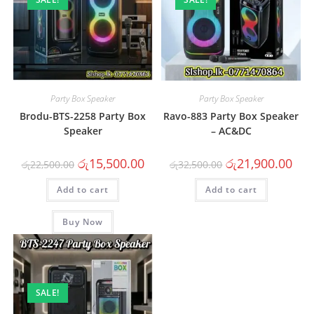
Party Box Speaker
Party Box Speaker
Brodu-BTS-2258 Party Box
Ravo-883 Party Box Speaker
Speaker
– AC&DC
රු
15,500.00
රු
21,900.00
රු
22,500.00
රු
32,500.00
Add to cart
Add to cart
Buy Now
SALE!