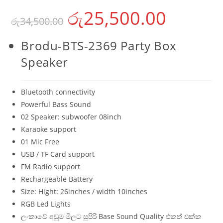
රු
25,500.00
රු
34,500.00
Brodu-BTS-2369 Party Box
Speaker
Bluetooth connectivity
Powerful Bass Sound
02 Speaker: subwoofer 08inch
Karaoke support
01 Mic Free
USB / TF Card support
FM Radio support
Rechargeable Battery
Size: Hight: 26inches / width 10inches
RGB Led Lights
ලංකාවේ අඩුම මිලට සුපිරි Base Sound Quality එකත් එක්ක