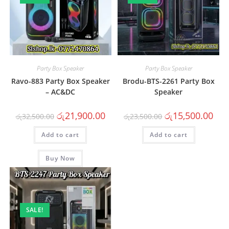
Party Box Speaker
Party Box Speaker
Ravo-883 Party Box Speaker
Brodu-BTS-2261 Party Box
– AC&DC
Speaker
රු
21,900.00
රු
15,500.00
රු
32,500.00
රු
23,500.00
Add to cart
Add to cart
Buy Now
SALE!