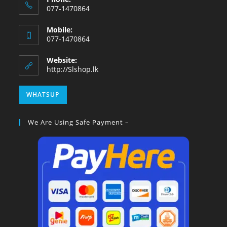
077-1470864
Mobile:
077-1470864
Website:
http://Slshop.lk
WHATSUP
We Are Using Safe Payment –