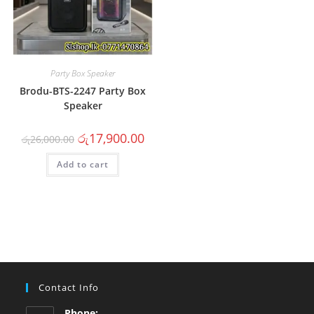
Party Box Speaker
Brodu-BTS-2247 Party Box
Speaker
රු
17,900.00
රු
26,000.00
Add to cart
Contact Info
Phone: